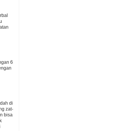
rbal
lu
atan
i
ngan 6
Dengan
udah di
ng zat-
n bisa
k
i