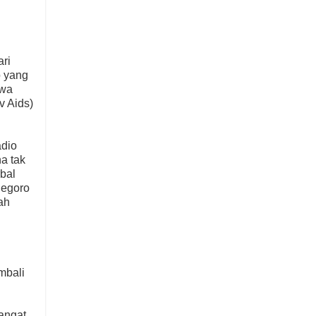
ari
o yang
awa
v Aids)
adio
a tak
bal
negoro
ah
mbali
angat