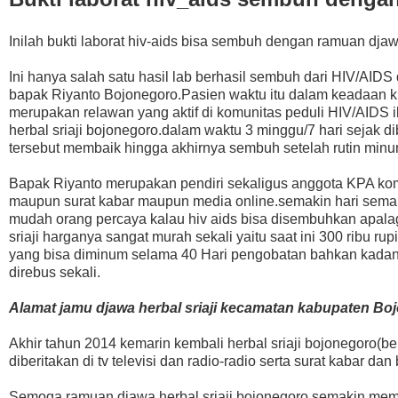
Inilah bukti laborat hiv-aids bisa sembuh dengan ramuan djawa
Ini hanya salah satu hasil lab berhasil sembuh dari HIV/AIDS 
bapak Riyanto Bojonegoro.Pasien waktu itu dalam keadaan kri
merupakan relawan yang aktif di komunitas peduli HIV/AIDS
herbal sriaji bojonegoro.dalam waktu 3 minggu/7 hari sejak d
tersebut membaik hingga akhirnya sembuh setelah rutin minum
Bapak Riyanto merupakan pendiri sekaligus anggota KPA kom
maupun surat kabar maupun media online.semakin hari semak
mudah orang percaya kalau hiv aids bisa disembuhkan apala
sriaji harganya sangat murah sekali yaitu saat ini 300 ribu 
yang bisa diminum selama 40 Hari pengobatan bahkan kadang le
direbus sekali.
Alamat jamu djawa herbal sriaji kecamatan kabupaten Bo
Akhir tahun 2014 kemarin kembali herbal sriaji bojonegoro(
diberitakan di tv televisi dan radio-radio serta surat kabar dan 
Semoga ramuan djawa herbal sriaji bojonegoro semakin me