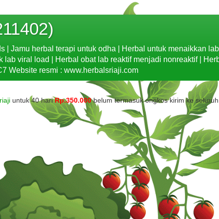
211402)
ds | Jamu herbal terapi untuk odha | Herbal untuk menaikkan la
b viral load | Herbal obat lab reaktif menjadi nonreaktif | Her
7 Website resmi : www.herbalsriaji.com
iaji
untuk 40 hari
Rp.350.000
belum termasuk ongkos kirim ke seluruh