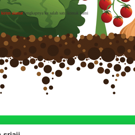
a
kirim alamat
lengkapnya ke salah satu kontak kami
sriaji