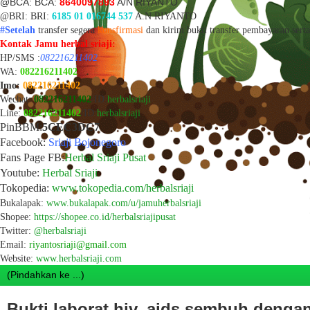
@BCA: BCA:
8640097893
A/N RIYANTO
@BRI: BRI:
6185 01 016744 537
A.N RIYANTO
#Setelah
transfer segera
konsfirmasi
dan k
irim bukti transfer
pembayaran sert
Kontak Jamu herbal sriaji:
HP/SMS :
082216211402
WA:
082216211402
Imo:
082216211402
Wechat:
082216211402
/ID:
herbalsriaji
Line:
082216211402
/ID:
herbalsriaji
PinBBM:
5CEC3DC7
Facebook:
Sriaji Bojonegoro
Fans Page FB:
Herbal Sriaji Pusat
Youtube:
Herbal Sriaji
Tokopedia:
www.tokopedia.com/herbalsriaji
Bukalapak:
www.bukalapak.com/u/jamuherbalsriaji
Shopee:
https://shopee.co.id/herbalsriajipusat
Twitter:
@herbalsriaji
Email:
riyantosriaji@gmail.com
Website:
www.herbalsriaji.com
Bukti laborat hiv_aids sembuh dengan 