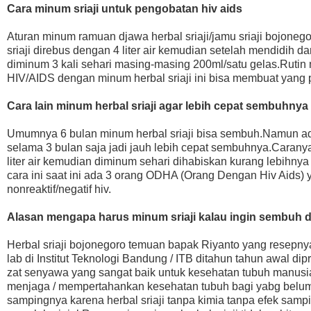
Cara minum sriaji untuk pengobatan hiv aids
Aturan minum ramuan djawa herbal sriaji/jamu sriaji bojone
sriaji direbus dengan 4 liter air kemudian setelah mendidih dan
diminum 3 kali sehari masing-masing 200ml/satu gelas.Ruti
HIV/AIDS dengan minum herbal sriaji ini bisa membuat yang posi
Cara lain minum herbal sriaji agar lebih cepat sembuhnya
Umumnya 6 bulan minum herbal sriaji bisa sembuh.Namun ad
selama 3 bulan saja jadi jauh lebih cepat sembuhnya.Carany
liter air kemudian diminum sehari dihabiskan kurang lebihnya 
cara ini saat ini ada 3 orang ODHA (Orang Dengan Hiv Aids)
nonreaktif/negatif hiv.
Alasan mengapa harus minum sriaji kalau ingin sembuh d
Herbal sriaji bojonegoro temuan bapak Riyanto yang resepnya 
lab di Institut Teknologi Bandung / ITB ditahun tahun awal
zat senyawa yang sangat baik untuk kesehatan tubuh manusia 
menjaga / mempertahankan kesehatan tubuh bagi yabg belum 
sampingnya karena herbal sriaji tanpa kimia tanpa efek sampi