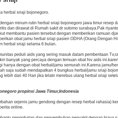
 herbal sriaji bojonegoro.
dengan minum rutin herbal sriaji bojonegoro jawa timur resep d
tis dan dirawat di Rumah sakit dr sutomo surabaya.Pak riyant
 ikut membantu pasien tersebut dengan memberikan ramuan dj
iberikan obat jamu herbal sriaji pasien ODHA (Orang Dengan Hi
 herbal sriaji selama 6 bulan.
unitas peduli aids yang sering masuk dalam pemberitaan Tv,r
in banyak yang percaya dengan temuan obat hiv aids ini.karen
gi hanya dengan obat herbal/jamu semurah ini.Karena jamu/her
rupiah saja sudah mendapatkan 4 bungkus herbal/jamu sriaji bojo
bih dari 40 Hari jika telatn merebus ulang herbal sriaji setel
jonegoro propinsi Jawa Timur,Indonesia
berbahan sejenis jamu gendong dengan resep herbal rahasia) ke
berita online.
mbantu pengobatan dan penyembuhan penyakit dengan biaya s