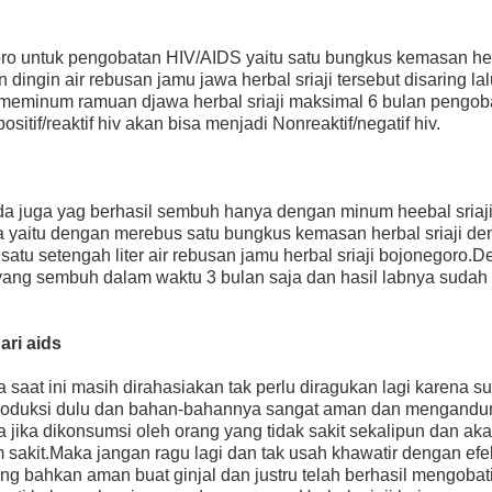
goro untuk pengobatan HIV/AIDS yaitu satu bungkus kemasan he
 dingin air rebusan jamu jawa herbal sriaji tersebut disaring la
n meminum ramuan djawa herbal sriaji maksimal 6 bulan pengob
tif/reaktif hiv akan bisa menjadi Nonreaktif/negatif hiv.
a juga yag berhasil sembuh hanya dengan minum heebal sriaj
a yaitu dengan merebus satu bungkus kemasan herbal sriaji de
satu setengah liter air rebusan jamu herbal sriaji bojonegoro.
 yang sembuh dalam waktu 3 bulan saja dan hasil labnya sudah
ari aids
saat ini masih dirahasiakan tak perlu diragukan lagi karena s
 diproduksi dulu dan bahan-bahannya sangat aman dan mengandu
jika dikonsumsi oleh orang yang tidak sakit sekalipun dan aka
sakit.Maka jangan ragu lagi dan tak usah khawatir dengan efe
ng bahkan aman buat ginjal dan justru telah berhasil mengobat