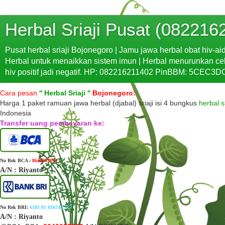
Herbal Sriaji Pusat (082216
Pusat herbal sriaji Bojonegoro | Jamu jawa herbal obat hiv-ai
Herbal untuk menaikkan sistem imun | Herbal menurunkan cek la
hiv positif jadi negatif. HP: 082216211402 PinBBM: 5CEC3DC
Cara pesan
'' H
erbal Sriaji
''
Bojonegoro:
Harga 1 paket ramuan jawa herbal (djabal) sriaji isi 4 bungkus
herbal sr
Indonesia
Transfer uang pembayaran ke:
No Rek BCA :
8640097893
A/N
: Riyanto
No Rek BRI:
6185 01 016744 537
A/N
: Riyanto