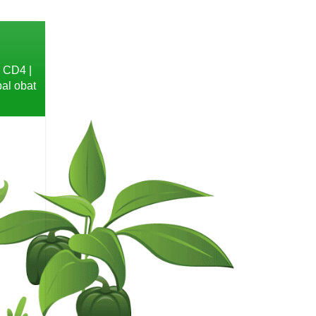
b CD4 |
bal obat