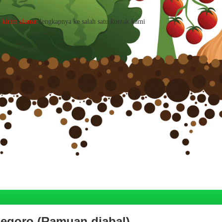
a
kirim alamat
lengkapnya ke salah satu kontak kami
negoro (Ramuan djabal)