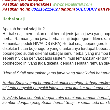
Pastikan anda mengakses
www.herbalsriaji.com
Pastikan no hp
082216211402
/ pinbbm
5CEC3DC7
dan re
Herbal sriaji
Apakah herbal sriaji itu?
Herbal sriaji merupakan obat herbal jenis jamu jawa yang po
herbal.Ramuan jamu jawa herbal sriaji bojonegoro ditemukan 
komunitas peduli HIV/AIDS (KPA).Herbal sriaji bojonegoro t
disekitar hutan bojonegoro yang diantaranya terdapat bebera
bojonegoro sudah dikenal sebagai jamu herbal yang mampu b
seperti hiv dan penyakit aids (sistem imun lemah).kanker dan 
bojonegoro ini yang juga dikenal dengan sebutan ramuan dja-
"Herbal Sriaji merupakan jamu jawa yang diracik dari bahan-b
Herbal Sriaji sangat bermanfaat untuk menjaga kebugaran/k
ini,tentu penyakit-penyakit lainya seperti kanker dan tumor b
HIV/Aids bisa sembuh dengan rutin meminum ramuan herbal ja
sembuh dengan pengobatan herbal Sriaji ini sudah ada dan t