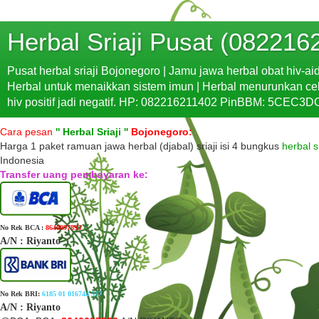
Herbal Sriaji Pusat (082216
Pusat herbal sriaji Bojonegoro | Jamu jawa herbal obat hiv-ai
Herbal untuk menaikkan sistem imun | Herbal menurunkan cek la
hiv positif jadi negatif. HP: 082216211402 PinBBM: 5CEC3DC
Cara pesan
'' H
erbal Sriaji
''
Bojonegoro:
Harga 1 paket ramuan jawa herbal (djabal) sriaji isi 4 bungkus
herbal sr
Indonesia
Transfer uang pembayaran ke:
No Rek BCA :
8640097893
A/N
: Riyanto
No Rek BRI:
6185 01 016744 537
A/N
: Riyanto