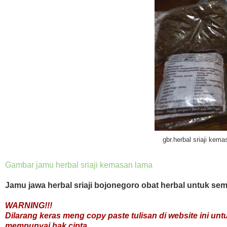
gbr.herbal sriaji kem
Gambar jamu herbal sriaji kemasan lama
Jamu jawa herbal sriaji bojonegoro obat herbal untuk se
WARNING!!!
Dilarang keras meng copy paste tulisan di website ini unt
mempunyai hak cipta.