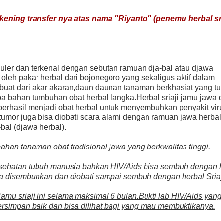
kening transfer nya atas nama
"
Riyanto"
(penemu herbal sri
puler dan terkenal dengan sebutan ramuan dja-bal atau djawa
oleh pakar herbal dari bojonegoro yang sekaligus aktif dalam
erbuat dari akar akaran,daun daunan tanaman berkhasiat yang 
pa bahan tumbuhan obat herbal langka.Herbal sriaji jamu jawa 
erhasil menjadi obat herbal untuk menyembuhkan penyakit vir
tumor juga bisa diobati scara alami dengan ramuan jawa herbal 
bal (djawa herbal).
ahan tanaman obat tradisional jawa yang berkwalitas tinggi.
esehatan tubuh manusia bahkan HIV/Aids bisa sembuh dengan 
isa disembuhkan dan diobati sampai sembuh dengan herbal Sriaji
mu sriaji ini selama maksimal 6 bulan.Bukti lab HIV/Aids yan
ersimpan baik dan bisa dilihat bagi yang mau membuktikanya.