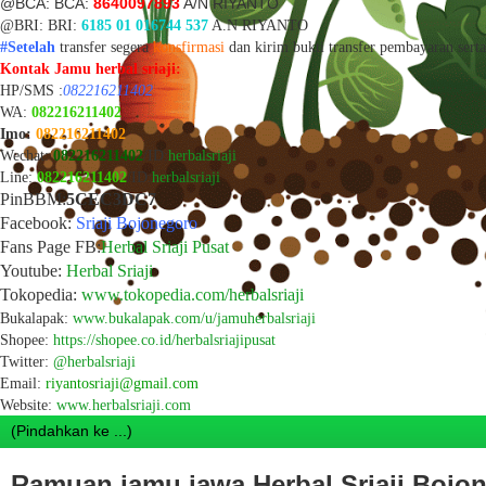
@BCA: BCA:
8640097893
A/N RIYANTO
@BRI: BRI:
6185 01 016744 537
A.N RIYANTO
#Setelah
transfer segera
konsfirmasi
dan k
irim bukti transfer
pembayaran sert
Kontak Jamu herbal sriaji:
HP/SMS :
082216211402
WA:
082216211402
Imo:
082216211402
Wechat:
082216211402
/ID:
herbalsriaji
Line:
082216211402
/ID:
herbalsriaji
PinBBM:
5CEC3DC7
Facebook:
Sriaji Bojonegoro
Fans Page FB:
Herbal Sriaji Pusat
Youtube:
Herbal Sriaji
Tokopedia:
www.tokopedia.com/herbalsriaji
Bukalapak:
www.bukalapak.com/u/jamuherbalsriaji
Shopee:
https://shopee.co.id/herbalsriajipusat
Twitter:
@herbalsriaji
Email:
riyantosriaji@gmail.com
Website:
www.herbalsriaji.com
Ramuan jamu jawa Herbal Sriaji Bojo