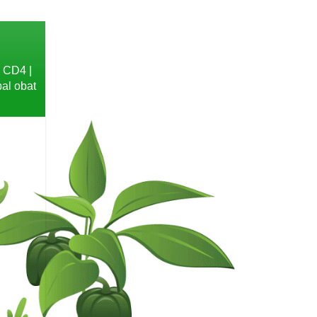
b CD4 |
bal obat