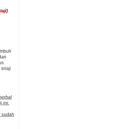
aji)
tumbuh
dari
us
sriaji
herbal
 ini.
g sudah