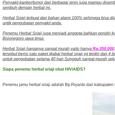
Penyakit kanker/tumor dari berbagai jenis juga mampu disembu
sembuh dengan herbal ini.
Herbal Sriaji terbuat dari bahan alami 100% sehingga bisa 
untik pengobatan penyakit anda.
Penemu Herbal Sriaji juga menjadi anggota bahkan pendiri 
Bojonegoro jawa timur.
Herbal Sriaji harganya sangat murah yaitu hanya
Rp.350.000,
tersebut berisi satu paket djabal herbal sriaji yg terdiri dar
untuk pengobatan selama 40 hari.Sungguh sangat murah seka
Siapa penemu herbal sriaji obat HIV/AIDS?
Penemu jamu herbal sriaji adalah Bp.Riyanto dari kabupaten