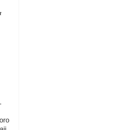
t
.
oro
ji