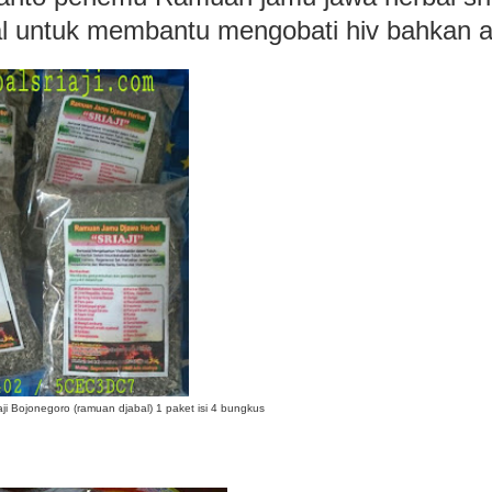
al untuk membantu mengobati hiv bahkan a
i Bojonegoro (ramuan djabal) 1 paket isi 4 bungkus