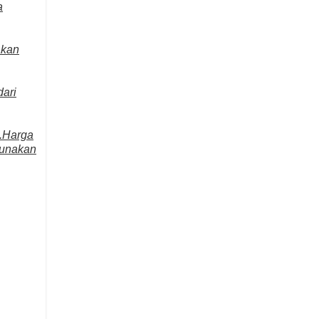
a
akan
dari
a.Harga
igunakan