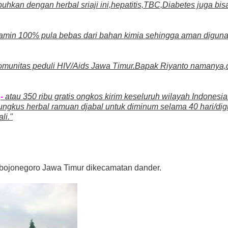
hkan dengan herbal sriaji ini,hepatitis,TBC,Diabetes juga bis
dijamin 100% pula bebas dari bahan kimia sehingga aman digun
komunitas peduli HIV/Aids Jawa Timur.Bapak Riyanto namanya,
-
atau 350 ribu gratis ongkos kirim keseluruh wilayah Indonesi
i 4 bungkus herbal ramuan djabal untuk diminum selama 40 hari/d
li."
 bojonegoro Jawa Timur dikecamatan dander.