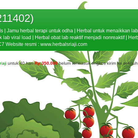
211402)
ds | Jamu herbal terapi untuk odha | Herbal untuk menaikkan la
b viral load | Herbal obat lab reaktif menjadi nonreaktif | Her
7 Website resmi : www.herbalsriaji.com
iaji
untuk 40 hari
Rp.350.000
belum termasuk ongkos kirim ke seluruh