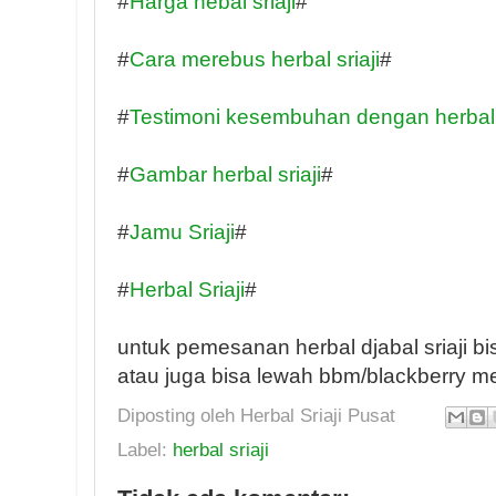
#
Harga hebal sriaji
#
#
Cara merebus herbal sriaji
#
#
Testimoni kesembuhan dengan herbal s
#
Gambar herbal sriaji
#
#
Jamu Sriaji
#
#
Herbal Sriaji
#
untuk pemesanan herbal djabal sriaji
atau juga bisa lewah bbm/blackberry
Diposting oleh
Herbal Sriaji Pusat
Label:
herbal sriaji