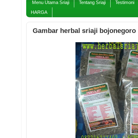
Menu Utama Sriaji
Tentang Sriaji
Testimoni
HARGA
Gambar herbal sriaji bojonegoro