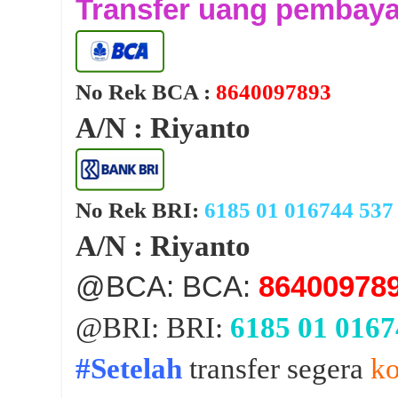
Transfer uang pembaya
No Rek BCA :
8640097893
A/N
: Riyanto
No Rek BRI:
6185 01 016744 537
A/N
: Riyanto
@BCA: BCA:
86400978
@BRI: BRI:
6185 01 0167
#Setelah
transfer segera
ko