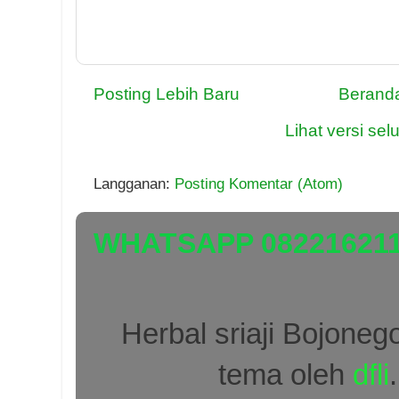
Posting Lebih Baru
Berand
Lihat versi selu
Langganan:
Posting Komentar (Atom)
WHATSAPP 08221621
Herbal sriaji Bojon
tema oleh
dfli