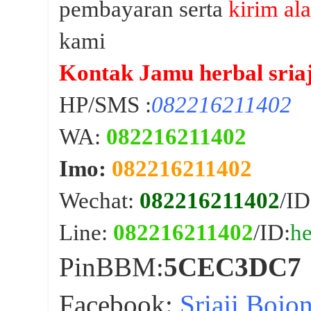
pembayaran serta
kirim al
kami
Kontak Jamu herbal sriaj
HP/SMS :
082216211402
WA:
082216211402
Imo:
082216211402
Wechat:
082216211402
/ID
Line:
082216211402
/ID:
he
PinBBM:
5CEC3DC7
Facebook:
Sriaji Bojo