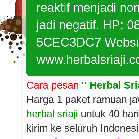
reaktif menjadi nonr
jadi negatif. HP:
5CEC3DC7 Website
www.herbalsriaji.
Cara pesan
'' H
erbal Sri
Harga 1 paket ramuan jawa
herbal sriaji
untuk 40 har
kirim ke seluruh Indones